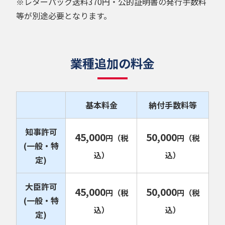
※レターパック送料370円・公的証明書の発行手数料
等が別途必要となります。
業種追加の料金
基本料金
納付手数料等
知事許可
45,000
50,000
円
（税
円
（税
(一般・特
込）
込）
定)
大臣許可
45,000
50,000
円
（税
円
（税
(一般・特
込）
込）
定)