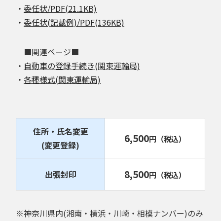
・
委任状/PDF(21.1KB)
・
委任状(記載例)/PDF(136KB)
■関連ページ■
・
自動車の登録手続き(関東運輸局)
・
各種様式(関東運輸局)
住所・氏名変更
6,500
円
（税込）
(変更登録)
8,500
出張封印
円
（税込）
※神奈川県内(湘南・横浜・川崎・相模ナンバー)のみ