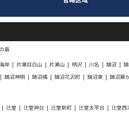
の島
海岸
片瀬目白山
片瀬山
柄沢
川名
鵠沼
鵠
鵠沼神明
鵠沼橘
鵠沼花沢町
鵠沼東
鵠沼藤
辻堂
辻堂神台
辻堂新町
辻堂太平台
辻堂西