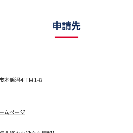
申請先
本鵠沼4丁目1-8
0
ームページ