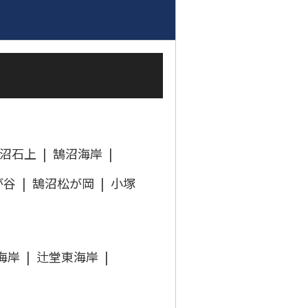
沼石上
鵠沼海岸
が谷
鵠沼松が岡
小塚
海岸
辻堂東海岸