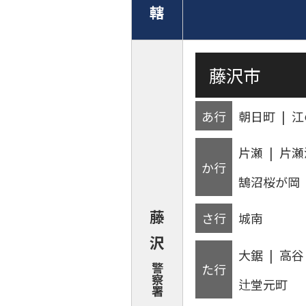
轄
藤沢市
あ行
朝日町
江
片瀬
片瀬
か行
鵠沼桜が岡
藤
さ行
城南
沢
大鋸
高谷
警
た行
察
辻堂元町
署