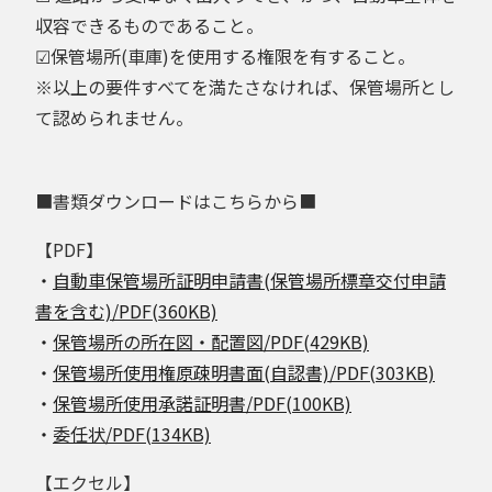
収容できるものであること。
☑保管場所(車庫)を使用する権限を有すること。
※以上の要件すべてを満たさなければ、保管場所とし
て認められません。
■書類ダウンロードはこちらから■
【PDF】
・
自動車保管場所証明申請書(保管場所標章交付申請
書を含む)/PDF(360KB)
・
保管場所の所在図・配置図/PDF(429KB)
・
保管場所使用権原疎明書面(自認書)/PDF(303KB)
・
保管場所使用承諾証明書/PDF(100KB)
・
委任状/PDF(134KB)
【エクセル】