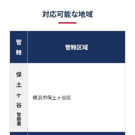
対応可能な地域
管
管轄区域
轄
保
土
ヶ
横浜市保土ヶ谷区
谷
警
察
署