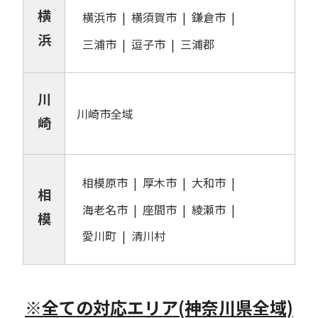
横
横浜市
横須賀市
鎌倉市
浜
三浦市
逗子市
三浦郡
川
川崎市全域
崎
相模原市
厚木市
大和市
相
海老名市
座間市
綾瀬市
模
愛川町
清川村
※全ての対応エリア(神奈川県全域)