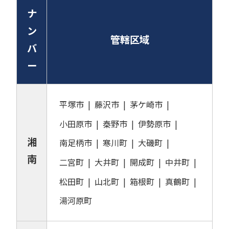
ナ
ン
管轄区域
バ
ー
平塚市
藤沢市
茅ケ崎市
小田原市
秦野市
伊勢原市
湘
南足柄市
寒川町
大磯町
南
二宮町
大井町
開成町
中井町
松田町
山北町
箱根町
真鶴町
湯河原町