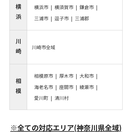
横
横浜市
横須賀市
鎌倉市
浜
三浦市
逗子市
三浦郡
川
川崎市全域
崎
相模原市
厚木市
大和市
相
海老名市
座間市
綾瀬市
模
愛川町
清川村
※全ての対応エリア(神奈川県全域)