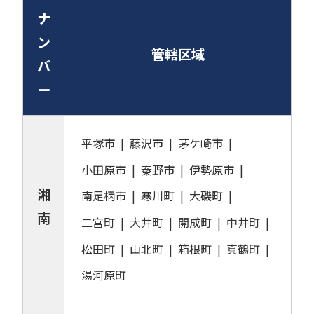
ナ
ン
管轄区域
バ
ー
平塚市
藤沢市
茅ケ崎市
小田原市
秦野市
伊勢原市
湘
南足柄市
寒川町
大磯町
南
二宮町
大井町
開成町
中井町
松田町
山北町
箱根町
真鶴町
湯河原町