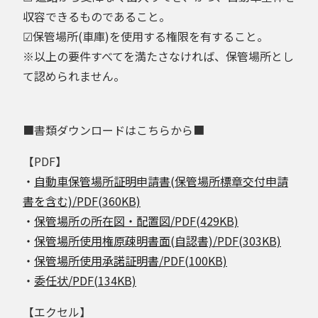
収容できるものであること。
☑保管場所(車庫)を使用する権限を有すること。
※以上の要件すべてを満たさなければ、保管場所とし
て認められません。
■書類ダウンロードはこちらから■
【PDF】
・
自動車保管場所証明申請書(保管場所標章交付申請
書を含む)/PDF(360KB)
・
保管場所の所在図・配置図/PDF(429KB)
・
保管場所使用権原疎明書面(自認書)/PDF(303KB)
・
保管場所使用承諾証明書/PDF(100KB)
・
委任状/PDF(134KB)
【エクセル】