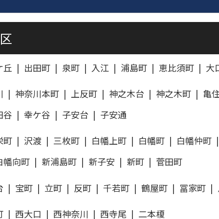
川区
ケ丘
出田町
泉町
入江
浦島町
恵比須町
大
川
神奈川本町
上反町
神之木台
神之木町
亀
田谷
幸ケ谷
子安台
子安通
栄町
沢渡
三枚町
白幡上町
白幡町
白幡仲町
白幡向町
新浦島町
新子安
新町
菅田町
台
宝町
立町
反町
千若町
鶴屋町
冨家町
町
西大口
西神奈川
西寺尾
二本榎