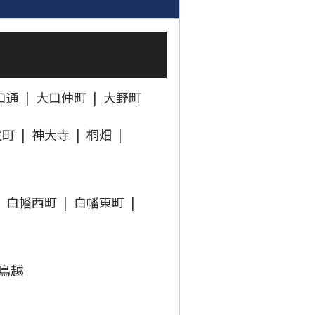
口通
大口仲町
大野町
住町
神大寺
桐畑
白幡西町
白幡東町
鳥越