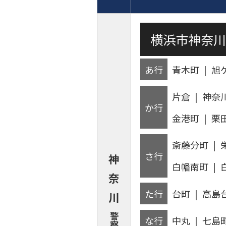
横浜市神奈
あ行
青木町
旭
片倉
神奈
か行
金港町
栗
斎藤分町
さ行
神
白幡南町
奈
た行
台町
高島
川
警
な行
中丸
七島
察