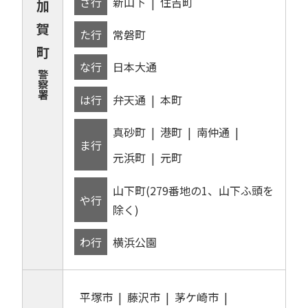
さ行
新山下
住吉町
加
賀
た行
常磐町
町
な行
日本大通
警
察
署
は行
弁天通
本町
真砂町
港町
南仲通
ま行
元浜町
元町
山下町(279番地の1、山下ふ頭を
や行
除く)
わ行
横浜公園
平塚市
藤沢市
茅ケ崎市