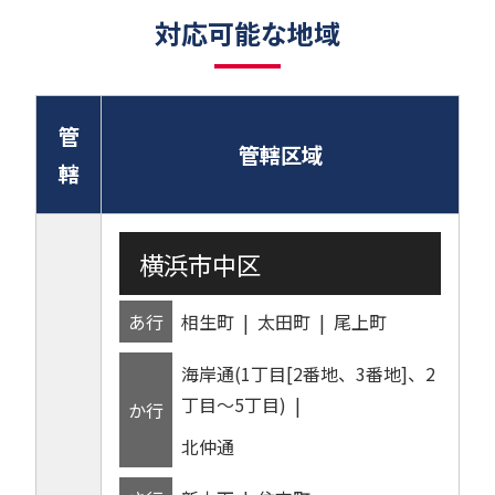
対応可能な地域
管
管轄区域
轄
横浜市中区
あ行
相生町
太田町
尾上町
海岸通(1丁目[2番地、3番地]、2
丁目～5丁目)
か行
北仲通