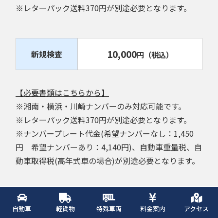
※レターパック送料370円が別途必要となります。
10,000
新規検査
円
（税込）
【必要書類はこちらから】
※湘南・横浜・川崎ナンバーのみ対応可能です。
※レターパック送料370円が別途必要となります。
※ナンバープレート代金(希望ナンバーなし：1,450
円 希望ナンバーあり：4,140円)、自動車重量税、自
動車取得税(高年式車の場合)が別途必要となります。
所有権解除代行
自動車
軽貨物
特殊車両
料金案内
アクセス
6,000
円
（税込）
～
(※ローンで購入された方)