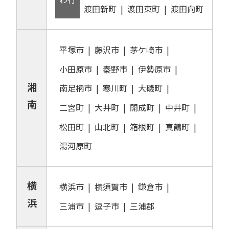
渡田新町
渡田東町
渡田向町
平塚市
藤沢市
茅ケ崎市
小田原市
秦野市
伊勢原市
湘
南足柄市
寒川町
大磯町
南
二宮町
大井町
開成町
中井町
松田町
山北町
箱根町
真鶴町
湯河原町
横
横浜市
横須賀市
鎌倉市
浜
三浦市
逗子市
三浦郡