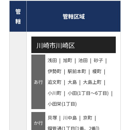
管
管轄区域
轄
川崎市川崎区
浅田
旭町
池田
砂子
伊勢町
駅前本町
榎町
あ行
追文町
大島
大島上町
小川町
小田(1丁目～6丁目)
小田栄(1丁目)
貝塚
川中島
京町
か行
鋼管通(1丁目[1番、2番])