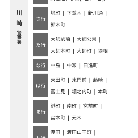
川
境町
下並木
新川通
さ行
崎
鈴木町
警
察
大師駅前
大師公園
署
た行
大師本町
大師町
堤根
な行
中島
中瀬
日進町
東田町
東門前
藤崎
は行
富士見
堀之内町
本町
港町
南町
宮前町
ま行
宮本町
元木
渡田
渡田山王町
わ行