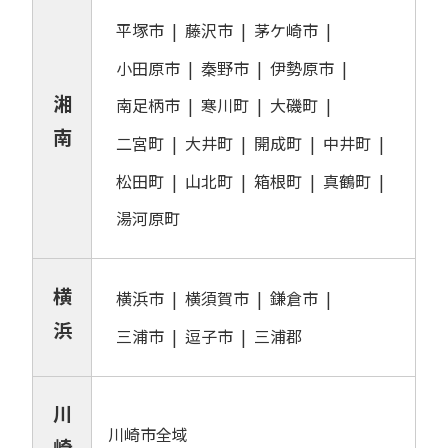
平塚市
藤沢市
茅ケ崎市
小田原市
秦野市
伊勢原市
湘
南足柄市
寒川町
大磯町
南
二宮町
大井町
開成町
中井町
松田町
山北町
箱根町
真鶴町
湯河原町
横
横浜市
横須賀市
鎌倉市
浜
三浦市
逗子市
三浦郡
川
川崎市全域
崎