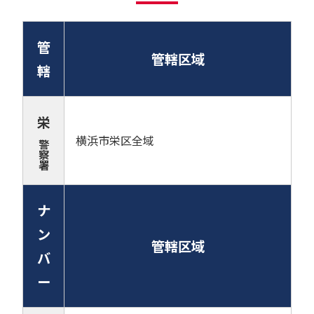
管
管轄区域
轄
栄
横浜市栄区全域
警
察
署
ナ
ン
管轄区域
バ
ー