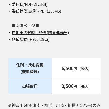
・
委任状/PDF(21.1KB)
・
委任状(記載例)/PDF(136KB)
■関連ページ■
・
自動車の登録手続き(関東運輸局)
・
各種様式(関東運輸局)
住所・氏名変更
6,500
円
（税込）
(変更登録)
8,500
出張封印
円
（税込）
※神奈川県内(湘南・横浜・川崎・相模ナンバー)のみ