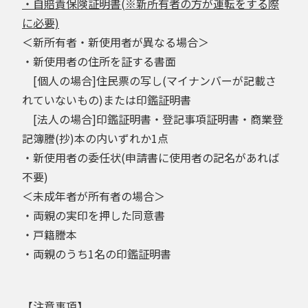
・自賠責保険証明書(※新所有者の方が運転をする際
に必要)
＜新所有者・新使用者が異なる場合＞
・新使用者の住所を証する書面
[個人の場合]住民票の写し(マイナンバーが記載さ
れていないもの)または印鑑証明書
[法人の場合]印鑑証明書・登記事項証明書・商業登
記簿謄(抄)本の内いずれか1点
・新使用者の委任状(申請書に使用者の記名があれば
不要)
＜未成年者が所有者の場合＞
・両親の実印を押した同意書
・戸籍謄本
・両親のうち1名の印鑑証明書
【注意事項】