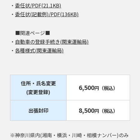
・
委任状/PDF(21.1KB)
・
委任状(記載例)/PDF(136KB)
■関連ページ■
・
自動車の登録手続き(関東運輸局)
・
各種様式(関東運輸局)
住所・氏名変更
6,500
円
（税込）
(変更登録)
8,500
出張封印
円
（税込）
※神奈川県内(湘南・横浜・川崎・相模ナンバー)のみ