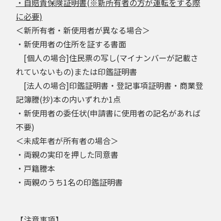
・自賠責保険証明書(※新所有者の方が運転をする際
に必要)
＜新所有者・新使用者が異なる場合＞
・新使用者の住所を証する書面
[個人の場合]住民票の写し(マイナンバーが記載さ
れていないもの)または印鑑証明書
[法人の場合]印鑑証明書・登記事項証明書・商業登
記簿謄(抄)本の内いずれか1点
・新使用者の委任状(申請書に使用者の記名があれば
不要)
＜未成年者が所有者の場合＞
・両親の実印を押した同意書
・戸籍謄本
・両親のうち1名の印鑑証明書
【注意事項】