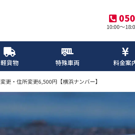
050
10:00～1
軽貨物
特殊車両
料金案
変更・住所変更6,500円【横浜ナンバー】