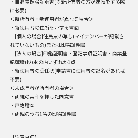
・自賠責保険証明書(※新所有者の方が運転をする際
に必要)
＜新所有者・新使用者が異なる場合＞
・新使用者の住所を証する書面
[個人の場合]住民票の写し(マイナンバーが記載さ
れていないもの)または印鑑証明書
[法人の場合]印鑑証明書・登記事項証明書・商業登
記簿謄(抄)本の内いずれか1点
・新使用者の委任状(申請書に使用者の記名があれば
不要)
＜未成年者が所有者の場合＞
・両親の実印を押した同意書
・戸籍謄本
・両親のうち1名の印鑑証明書
【注意事項】