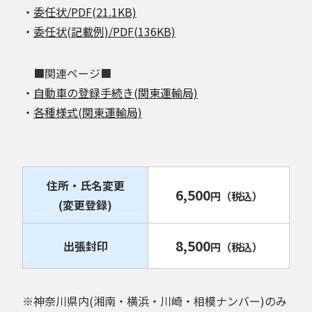
・
委任状/PDF(21.1KB)
・
委任状(記載例)/PDF(136KB)
■関連ページ■
・
自動車の登録手続き(関東運輸局)
・
各種様式(関東運輸局)
住所・氏名変更
6,500
円
（税込）
(変更登録)
8,500
出張封印
円
（税込）
※神奈川県内(湘南・横浜・川崎・相模ナンバー)のみ