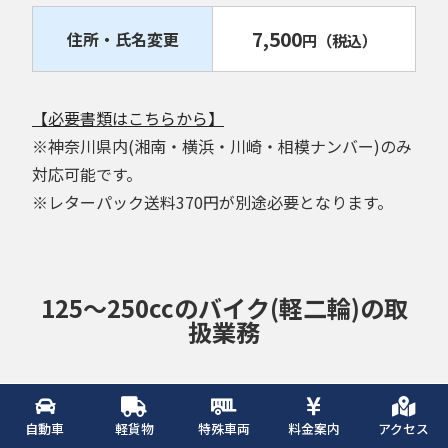
7,500
住所・氏名変更
円
（税込）
【必要書類はこちらから】
※神奈川県内(湘南・横浜・川崎・相模ナンバー)のみ
対応可能です。
※レターパック送料370円が別途必要となります。
125～250ccのバイク(軽二輪)の取
扱業務
7,500
名義変更
円
（税込）
自動車
軽貨物
特殊車両
料金案内
アクセス