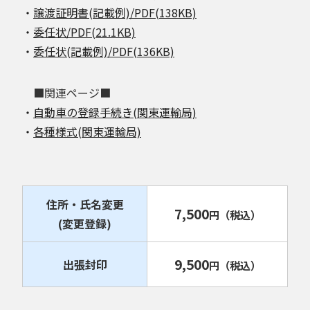
・
譲渡証明書(記載例)/PDF(138KB)
・
委任状/PDF(21.1KB)
・
委任状(記載例)/PDF(136KB)
■関連ページ■
・
自動車の登録手続き(関東運輸局)
・
各種様式(関東運輸局)
住所・氏名変更
7,500
円
（税込）
(変更登録)
9,500
出張封印
円
（税込）