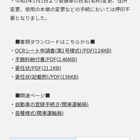
・令和3年1月1日より普通車の氏名(名称)変更、住所
変更、使用の本拠の変更などの手続においては押印不
要となりました。
■書類ダウンロードはこちらから■
・
OCRシート申請書(第1号様式)/PDF(124KB)
・
手数料納付書/PDF(2.46MB)
・
委任状/PDF(21.1KB)
・
委任状(記載例)/PDF(136KB)
■関連ページ■
・
自動車の登録手続き(関東運輸局)
・
各種様式(関東運輸局)