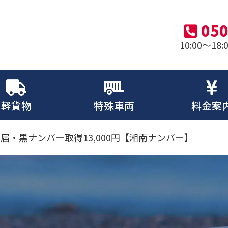
050
10:00～1
軽貨物
特殊車両
料金案
届・黒ナンバー取得13,000円【湘南ナンバー】