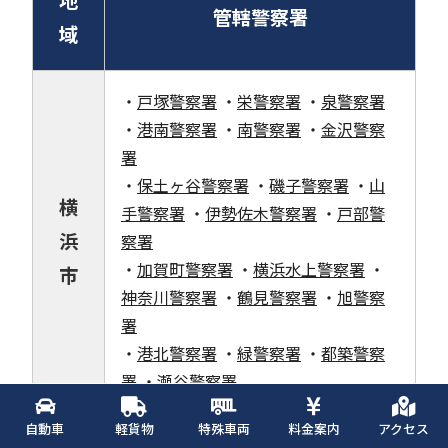
管轄警察署
域
・
戸塚警察署
・
栄警察署
・
泉警察署
・
港南警察署
・
南警察署
・
金沢警察
署
・
保土ヶ谷警察署
・
磯子警察署
・
山
横
手警察署
・
伊勢佐木警察署
・
戸部警
浜
察署
・
加賀町警察署
・
横浜水上警察署
・
市
神奈川警察署
・
鶴見警察署
・
旭警察
署
・
港北警察署
・
緑警察署
・
都築警察
署
・
瀬谷警察署
自動車
軽貨物
特殊車両
料金案内
アクセス
・
川崎警察署
・
幸警察署
・
中原警察