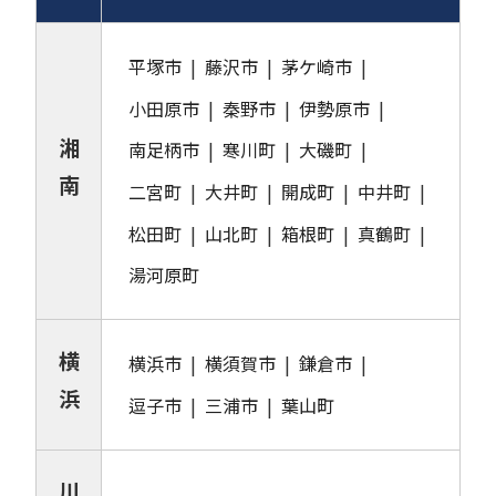
平塚市
藤沢市
茅ケ崎市
小田原市
秦野市
伊勢原市
湘
南足柄市
寒川町
大磯町
南
二宮町
大井町
開成町
中井町
松田町
山北町
箱根町
真鶴町
湯河原町
横
横浜市
横須賀市
鎌倉市
浜
逗子市
三浦市
葉山町
川