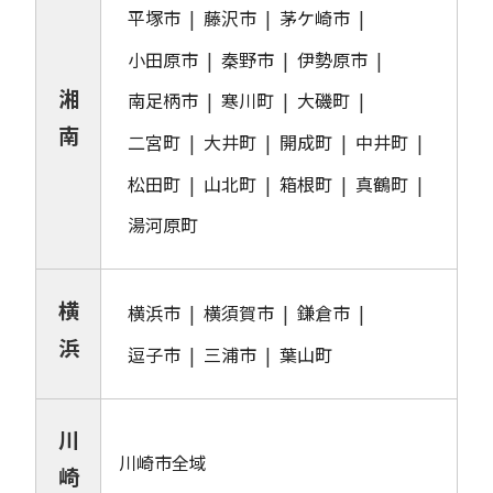
平塚市
藤沢市
茅ケ崎市
小田原市
秦野市
伊勢原市
湘
南足柄市
寒川町
大磯町
南
二宮町
大井町
開成町
中井町
松田町
山北町
箱根町
真鶴町
湯河原町
横
横浜市
横須賀市
鎌倉市
浜
逗子市
三浦市
葉山町
川
川崎市全域
崎