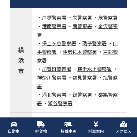
・
戸塚警察署
・
栄警察署
・
泉警察署
・
港南警察署
・
南警察署
・
金沢警察
署
・
保土ヶ谷警察署
・
磯子警察署
・
山
横
手警察署
・
伊勢佐木警察署
・
戸部警
浜
察署
・
加賀町警察署
・
横浜水上警察署
・
市
神奈川警察署
・
鶴見警察署
・
旭警察
署
・
港北警察署
・
緑警察署
・
都築警察
署
・
瀬谷警察署
・
川崎警察署
・
幸警察署
・
中原警察
川
署
・
宮前警察署
・
高津警察署
・
多摩
自動車
軽貨物
特殊車両
料金案内
アクセス
崎