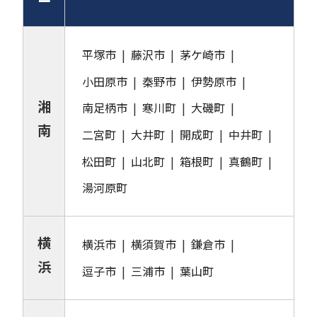
ー
平塚市
藤沢市
茅ケ崎市
小田原市
秦野市
伊勢原市
湘
南足柄市
寒川町
大磯町
南
二宮町
大井町
開成町
中井町
松田町
山北町
箱根町
真鶴町
湯河原町
横
横浜市
横須賀市
鎌倉市
浜
逗子市
三浦市
葉山町