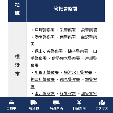
地
管轄警察署
域
・
戸塚警察署
・
栄警察署
・
泉警察署
・
港南警察署
・
南警察署
・
金沢警察
署
・
保土ヶ谷警察署
・
磯子警察署
・
山
横
手警察署
・
伊勢佐木警察署
・
戸部警
浜
察署
・
加賀町警察署
・
横浜水上警察署
・
市
神奈川警察署
・
鶴見警察署
・
旭警察
署
・
港北警察署
・
緑警察署
・
都築警察
署
・
瀬谷警察署
自動車
軽貨物
特殊車両
料金案内
アクセス